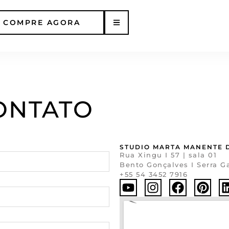
COMPRE AGORA
ONTATO
STUDIO MARTA MANENTE 
Rua Xingu I 57 | sala 01
Bento Gonçalves I Serra Ga
+55 54 3452 7916