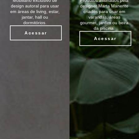
Mobiliário exclusivo de
Produtos assinados pela
design autoral para usar
designer Marta Manente
em áreas de living, estar,
criados para usar em
jantar, hall ou
varandas, áreas
dormitórios.
gourmet, jardim ou beira
da piscina.
Acessar
Acessar